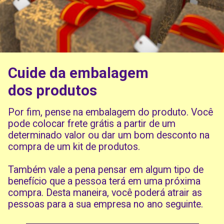
Cuide da embalagem
dos produtos
Por fim, pense na embalagem do produto. Você
pode colocar frete grátis a partir de um
determinado valor ou dar um bom desconto na
compra de um kit de produtos.
Também vale a pena pensar em algum tipo de
benefício que a pessoa terá em uma próxima
compra. Desta maneira, você poderá atrair as
pessoas para a sua empresa no ano seguinte.