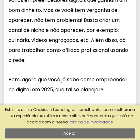
vários empreendedores digitais que ganham um
bom dinheiro. Mas se você tem vergonha de
aparecer, não tem problema! Basta criar um
canal de nicho e não aparecer, por exemplo:
culinária, vídeos engraçados, etc. Além disso, dá
para trabalhar como afiliado profissional usando
a rede.
Bom, agora que você já sabe como empreender
no digital em 2025, que tal se planejar?
Ah, e se você não quer perder tempo, deixo por
Este site utiliza Cookies e Tecnologias semelhantes para melhorar a
sua experiência. Ao utilizar nosso site você concorda que está de
aqui a surpresa que prometi no início do artigo.
acordo com a nossa
Política de Privacidade.
Aprenda a ser afiliado e a vender pela Internet.
Aceitar