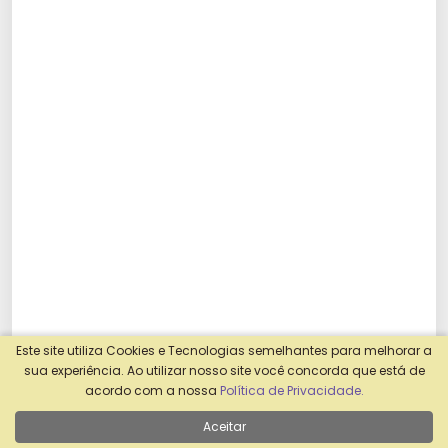
Este site utiliza Cookies e Tecnologias semelhantes para melhorar a
sua experiência. Ao utilizar nosso site você concorda que está de
acordo com a nossa
Política de Privacidade.
ANTERIOR
Aceitar