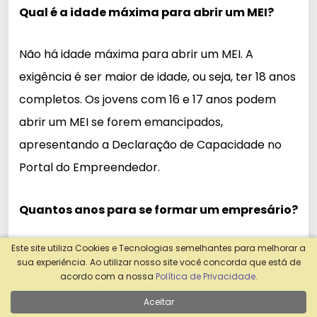
Qual é a idade máxima para abrir um MEI?
Não há idade máxima para abrir um MEI. A
exigência é ser maior de idade, ou seja, ter 18 anos
completos. Os jovens com 16 e 17 anos podem
abrir um MEI se forem emancipados,
apresentando a Declaração de Capacidade no
Portal do Empreendedor.
Quantos anos para se formar um empresário?
Este site utiliza Cookies e Tecnologias semelhantes para melhorar a
O curso de empreendedorismo tem uma
sua experiência. Ao utilizar nosso site você concorda que está de
formação média de dois anos, que oferece uma
acordo com a nossa
Política de Privacidade.
abordagem dinâmica e prática. Ele capacita os
Aceitar