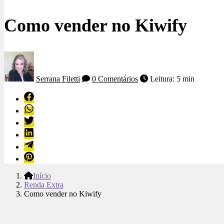
Como vender no Kiwify
Serrana Filetti
0 Comentários
Leitura: 5 min
Início
Renda Extra
Como vender no Kiwify